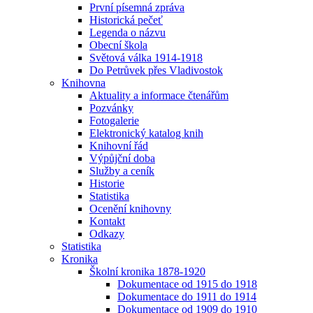
První písemná zpráva
Historická pečeť
Legenda o názvu
Obecní škola
Světová válka 1914-1918
Do Petrůvek přes Vladivostok
Knihovna
Aktuality a informace čtenářům
Pozvánky
Fotogalerie
Elektronický katalog knih
Knihovní řád
Výpůjční doba
Služby a ceník
Historie
Statistika
Ocenění knihovny
Kontakt
Odkazy
Statistika
Kronika
Školní kronika 1878-1920
Dokumentace od 1915 do 1918
Dokumentace do 1911 do 1914
Dokumentace od 1909 do 1910