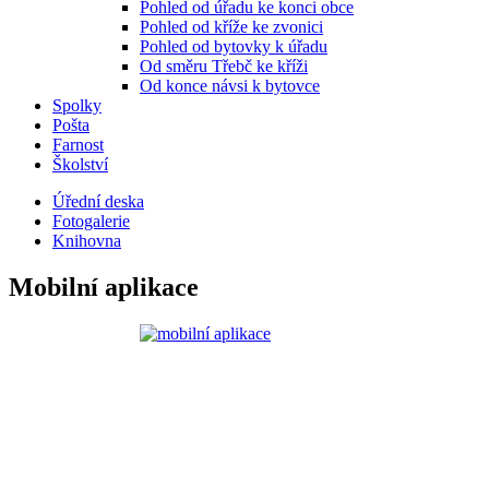
Pohled od úřadu ke konci obce
Pohled od kříže ke zvonici
Pohled od bytovky k úřadu
Od směru Třebč ke kříži
Od konce návsi k bytovce
Spolky
Pošta
Farnost
Školství
Úřední deska
Fotogalerie
Knihovna
Mobilní aplikace