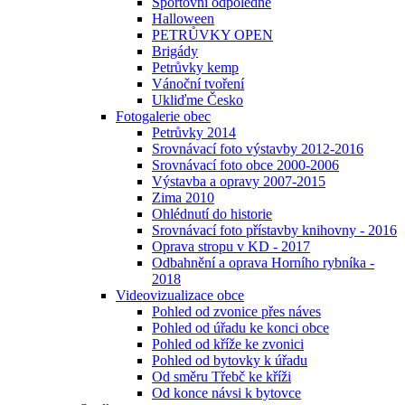
Sportovní odpoledne
Halloween
PETRŮVKY OPEN
Brigády
Petrůvky kemp
Vánoční tvoření
Ukliďme Česko
Fotogalerie obec
Petrůvky 2014
Srovnávací foto výstavby 2012-2016
Srovnávací foto obce 2000-2006
Výstavba a opravy 2007-2015
Zima 2010
Ohlédnutí do historie
Srovnávací foto přístavby knihovny - 2016
Oprava stropu v KD - 2017
Odbahnění a oprava Horního rybníka -
2018
Videovizualizace obce
Pohled od zvonice přes náves
Pohled od úřadu ke konci obce
Pohled od kříže ke zvonici
Pohled od bytovky k úřadu
Od směru Třebč ke kříži
Od konce návsi k bytovce