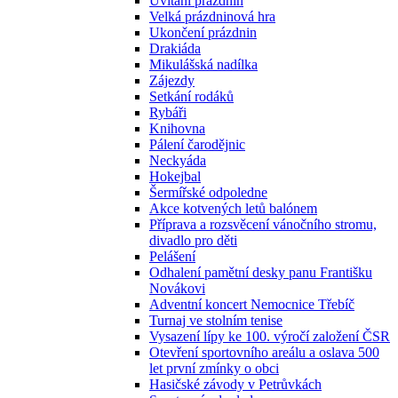
Uvítání prázdnin
Velká prázdninová hra
Ukončení prázdnin
Drakiáda
Mikulášská nadílka
Zájezdy
Setkání rodáků
Rybáři
Knihovna
Pálení čarodějnic
Neckyáda
Hokejbal
Šermířské odpoledne
Akce kotvených letů balónem
Příprava a rozsvěcení vánočního stromu,
divadlo pro děti
Pelášení
Odhalení pamětní desky panu Františku
Novákovi
Adventní koncert Nemocnice Třebíč
Turnaj ve stolním tenise
Vysazení lípy ke 100. výročí založení ČSR
Otevření sportovního areálu a oslava 500
let první zmínky o obci
Hasičské závody v Petrůvkách