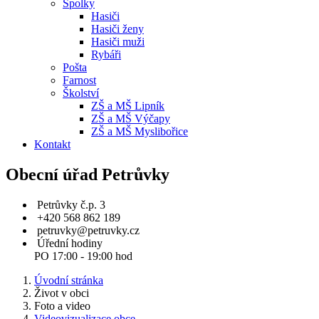
Spolky
Hasiči
Hasiči ženy
Hasiči muži
Rybáři
Pošta
Farnost
Školství
ZŠ a MŠ Lipník
ZŠ a MŠ Výčapy
ZŠ a MŠ Myslibořice
Kontakt
Obecní úřad Petrůvky
Petrůvky č.p. 3
+420 568 862 189
petruvky@petruvky.cz
Úřední hodiny
PO 17:00 - 19:00 hod
Úvodní stránka
Život v obci
Foto a video
Videovizualizace obce