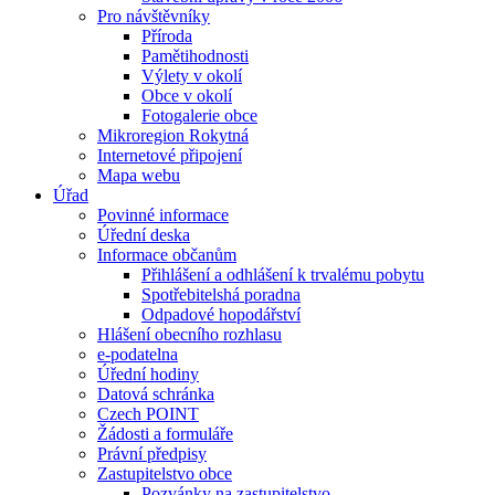
Pro návštěvníky
Příroda
Pamětihodnosti
Výlety v okolí
Obce v okolí
Fotogalerie obce
Mikroregion Rokytná
Internetové připojení
Mapa webu
Úřad
Povinné informace
Úřední deska
Informace občanům
Přihlášení a odhlášení k trvalému pobytu
Spotřebitelshá poradna
Odpadové hopodářství
Hlášení obecního rozhlasu
e-podatelna
Úřední hodiny
Datová schránka
Czech POINT
Žádosti a formuláře
Právní předpisy
Zastupitelstvo obce
Pozvánky na zastupitelstvo