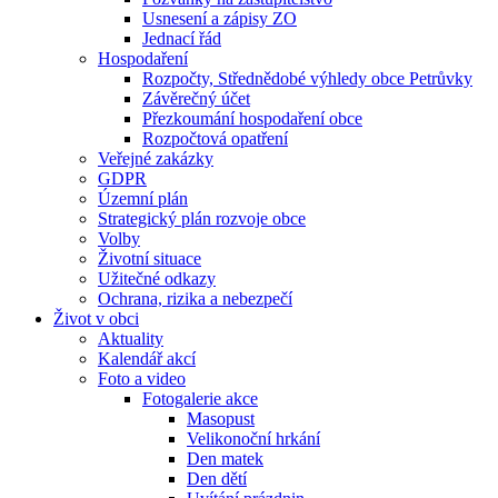
Usnesení a zápisy ZO
Jednací řád
Hospodaření
Rozpočty, Střednědobé výhledy obce Petrůvky
Závěrečný účet
Přezkoumání hospodaření obce
Rozpočtová opatření
Veřejné zakázky
GDPR
Územní plán
Strategický plán rozvoje obce
Volby
Životní situace
Užitečné odkazy
Ochrana, rizika a nebezpečí
Život v obci
Aktuality
Kalendář akcí
Foto a video
Fotogalerie akce
Masopust
Velikonoční hrkání
Den matek
Den dětí