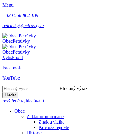
Menu
+420 568 862 189
petruvky@petruvky.cz
Obec
Petrůvky
Obec
Petrůvky
Vytisknout
Facebook
YouTube
Hledaný výraz
Hledat
rozšířené vyhledávání
Obec
Základní informace
Znak a vlajka
Kde nás najdete
Historie