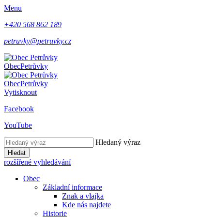
Menu
+420 568 862 189
petruvky@petruvky.cz
Obec
Petrůvky
Obec
Petrůvky
Vytisknout
Facebook
YouTube
Hledaný výraz
Hledat
rozšířené vyhledávání
Obec
Základní informace
Znak a vlajka
Kde nás najdete
Historie