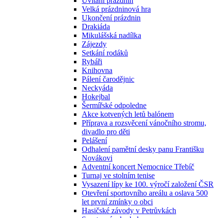
Uvítání prázdnin
Velká prázdninová hra
Ukončení prázdnin
Drakiáda
Mikulášská nadílka
Zájezdy
Setkání rodáků
Rybáři
Knihovna
Pálení čarodějnic
Neckyáda
Hokejbal
Šermířské odpoledne
Akce kotvených letů balónem
Příprava a rozsvěcení vánočního stromu,
divadlo pro děti
Pelášení
Odhalení pamětní desky panu Františku
Novákovi
Adventní koncert Nemocnice Třebíč
Turnaj ve stolním tenise
Vysazení lípy ke 100. výročí založení ČSR
Otevření sportovního areálu a oslava 500
let první zmínky o obci
Hasičské závody v Petrůvkách