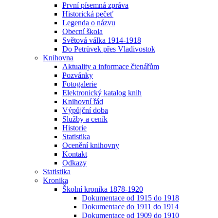
První písemná zpráva
Historická pečeť
Legenda o názvu
Obecní škola
Světová válka 1914-1918
Do Petrůvek přes Vladivostok
Knihovna
Aktuality a informace čtenářům
Pozvánky
Fotogalerie
Elektronický katalog knih
Knihovní řád
Výpůjční doba
Služby a ceník
Historie
Statistika
Ocenění knihovny
Kontakt
Odkazy
Statistika
Kronika
Školní kronika 1878-1920
Dokumentace od 1915 do 1918
Dokumentace do 1911 do 1914
Dokumentace od 1909 do 1910