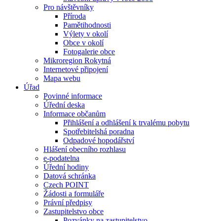
Pro návštěvníky
Příroda
Pamětihodnosti
Výlety v okolí
Obce v okolí
Fotogalerie obce
Mikroregion Rokytná
Internetové připojení
Mapa webu
Úřad
Povinné informace
Úřední deska
Informace občanům
Přihlášení a odhlášení k trvalému pobytu
Spotřebitelshá poradna
Odpadové hopodářství
Hlášení obecního rozhlasu
e-podatelna
Úřední hodiny
Datová schránka
Czech POINT
Žádosti a formuláře
Právní předpisy
Zastupitelstvo obce
Pozvánky na zastupitelstvo