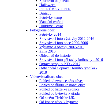
Sportovní odpoledne
Halloween
PETRŮVKY OPEN
Brigády
Petrůvky kemp
Vánoční tvoření
Ukliďme Česko
Fotogalerie obec
Petrůvky 2014
Srovnávací foto výstavby 2012-2016
Srovnávací foto obce 2000-2006
Výstavba a opravy 2007-2015
Zima 2010
Ohlédnutí do historie
Srovnávací foto přístavby knihovny - 2016
Oprava stropu v KD - 2017
Odbahnění a oprava Horního rybníka -
2018
Videovizualizace obce
Pohled od zvonice přes náves
Pohled od úřadu ke konci obce
Pohled od kříže ke zvonici
Pohled od bytovky k úřadu
Od směru Třebč ke kříži
Od konce návsi k bytovce