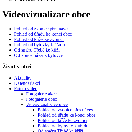
Videovizualizace obce
Pohled od zvonice přes náves
Pohled od úřadu ke konci obce
Pohled od kříže ke zvonici
Pohled od bytovky k úřadu
Od směru Třebč ke kříži
Od konce návsi k bytovce
Život v obci
Aktuality
Kalendář akcí
Foto a video
Fotogalerie akce
Fotogalerie obec
Videovizualizace obce
Pohled od zvonice přes náves
Pohled od úřadu ke konci obce
Pohled od kříže ke zvonici
Pohled od bytovky k úřadu
Od směru Třebč ke kříži