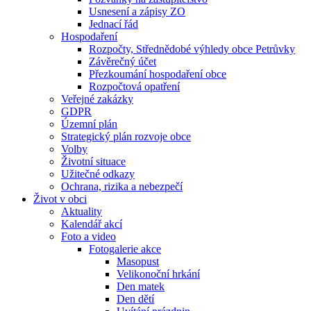
Usnesení a zápisy ZO
Jednací řád
Hospodaření
Rozpočty, Střednědobé výhledy obce Petrůvky
Závěrečný účet
Přezkoumání hospodaření obce
Rozpočtová opatření
Veřejné zakázky
GDPR
Územní plán
Strategický plán rozvoje obce
Volby
Životní situace
Užitečné odkazy
Ochrana, rizika a nebezpečí
Život v obci
Aktuality
Kalendář akcí
Foto a video
Fotogalerie akce
Masopust
Velikonoční hrkání
Den matek
Den dětí