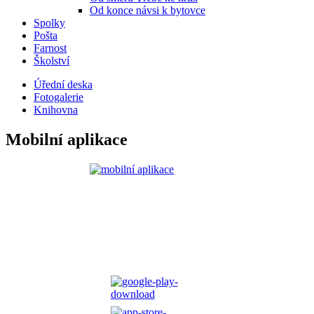
Od konce návsi k bytovce
Spolky
Pošta
Farnost
Školství
Úřední deska
Fotogalerie
Knihovna
Mobilní aplikace