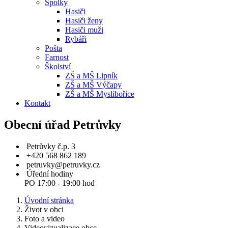
Spolky
Hasiči
Hasiči ženy
Hasiči muži
Rybáři
Pošta
Farnost
Školství
ZŠ a MŠ Lipník
ZŠ a MŠ Výčapy
ZŠ a MŠ Myslibořice
Kontakt
Obecní úřad Petrůvky
Petrůvky č.p. 3
+420 568 862 189
petruvky@petruvky.cz
Úřední hodiny
PO 17:00 - 19:00 hod
Úvodní stránka
Život v obci
Foto a video
Videovizualizace obce