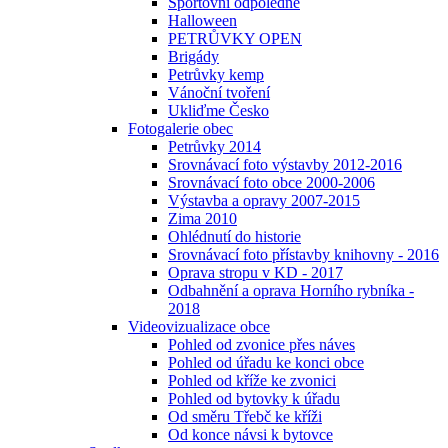
Sportovní odpoledne
Halloween
PETRŮVKY OPEN
Brigády
Petrůvky kemp
Vánoční tvoření
Ukliďme Česko
Fotogalerie obec
Petrůvky 2014
Srovnávací foto výstavby 2012-2016
Srovnávací foto obce 2000-2006
Výstavba a opravy 2007-2015
Zima 2010
Ohlédnutí do historie
Srovnávací foto přístavby knihovny - 2016
Oprava stropu v KD - 2017
Odbahnění a oprava Horního rybníka -
2018
Videovizualizace obce
Pohled od zvonice přes náves
Pohled od úřadu ke konci obce
Pohled od kříže ke zvonici
Pohled od bytovky k úřadu
Od směru Třebč ke kříži
Od konce návsi k bytovce