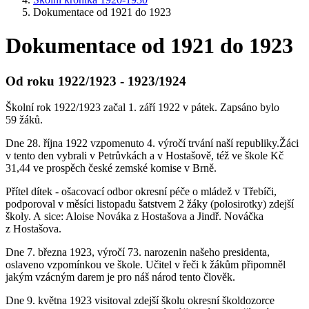
Dokumentace od 1921 do 1923
Dokumentace od 1921 do 1923
Od roku 1922/1923 - 1923/1924
Školní rok 1922/1923 začal 1. září 1922 v pátek. Zapsáno bylo
59 žáků.
Dne 28. října 1922 vzpomenuto 4. výročí trvání naší republiky.Žáci
v tento den vybrali v Petrůvkách a v Hostašově, též ve škole Kč
31,44 ve prospěch české zemské komise v Brně.
Přítel dítek - ošacovací odbor okresní péče o mládež v Třebíči,
podporoval v měsíci listopadu šatstvem 2 žáky (polosirotky) zdejší
školy. A sice: Aloise Nováka z Hostašova a Jindř. Nováčka
z Hostašova.
Dne 7. března 1923, výročí 73. narozenin našeho presidenta,
oslaveno vzpomínkou ve škole. Učitel v řeči k žákům připomněl
jakým vzácným darem je pro náš národ tento člověk.
Dne 9. května 1923 visitoval zdejší školu okresní školdozorce