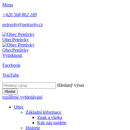
Menu
+420 568 862 189
petruvky@petruvky.cz
Obec
Petrůvky
Obec
Petrůvky
Vytisknout
Facebook
YouTube
Hledaný výraz
Hledat
rozšířené vyhledávání
Obec
Základní informace
Znak a vlajka
Kde nás najdete
Historie