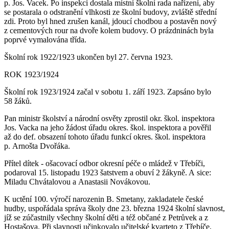
p. Jos. Vacek. Po inspekci dostala místní školní rada nařízení, aby
se postarala o odstranění vlhkosti ze školní budovy, zvláště střední
zdi. Proto byl hned zrušen kanál, jdoucí chodbou a postavěn nový
z cementových rour na dvoře kolem budovy. O prázdninách byla
poprvé vymalována třída.
Školní rok 1922/1923 ukončen byl 27. června 1923.
ROK 1923/1924
Školní rok 1923/1924 začal v sobotu 1. září 1923. Zapsáno bylo
58 žáků.
Pan ministr školství a národní osvěty zprostil okr. škol. inspektora
Jos. Vacka na jeho žádost úřadu okres. škol. inspektora a pověřil
až do def. obsazení tohoto úřadu funkcí okres. škol. inspektora
p. Arnošta Dvořáka.
Přítel dítek - ošacovací odbor okresní péče o mládež v Třebíči,
podaroval 15. listopadu 1923 šatstvem a obuví 2 žákyně. A sice:
Miladu Chvátalovou a Anastasii Novákovou.
K uctění 100. výročí narozenin B. Smetany, zakladatele české
hudby, uspořádala správa školy dne 23. března 1924 školní slavnost,
jíž se zúčastnily všechny školní děti a též občané z Petrůvek a z
Hostašova. Při slavnosti učinkovalo učitelské kvarteto z Třebíče,