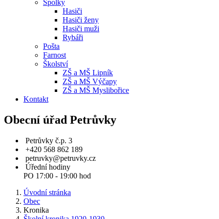
Spolky
Hasiči
Hasiči ženy
Hasiči muži
Rybáři
Pošta
Farnost
Školství
ZŠ a MŠ Lipník
ZŠ a MŠ Výčapy
ZŠ a MŠ Myslibořice
Kontakt
Obecní úřad Petrůvky
Petrůvky č.p. 3
+420 568 862 189
petruvky@petruvky.cz
Úřední hodiny
PO 17:00 - 19:00 hod
Úvodní stránka
Obec
Kronika
Školní kronika 1920-1930