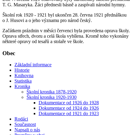
T. G. Masaryka. Žáci přednesli básně a zaspívali národní hymny.
Školní rok 1920 - 1921 byl ukončen 28. června 1921 přednáškou
o J. Husovi a o jeho významu pro národ český.
Začátkem prázdnin v měsíci červenci byla provedena oprava školy.
Oprava střech, dvoru a celá škola vybílena. Kromě toho vykonány
některé opravy od tesařů a stolaře ve škole.
Obec
Základní informace
Historie
Knihovna
Statistika
Kronika
Školní kronika 1878-1920
Školní kronika 1920-1930
Dokumentace od 1926 do 1928
Dokumentace od 1924 do 1926
Dokumentace od 1921 do 1923
Rodáci
Současnost
Napsali o nás