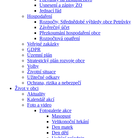
Usnesení a zápisy ZO
Jednací řád
Hospodaření
Rozpočty, Střednědobé výhledy obce Petrůvky
Závěrečný účet
Přezkoumání hospodaření obce
Rozpočtová opatření
Veřejné zakázky
GDPR
Územní plán
Strategický plán rozvoje obce
Volby
Životní situace
Užitečné odkazy
Ochrana, rizika a nebezpečí
Život v obci
Aktuality
Kalendář akcí
Foto a video
Fotogalerie akce
Masopust
Velikonoční hrkání
Den matek
Den dětí