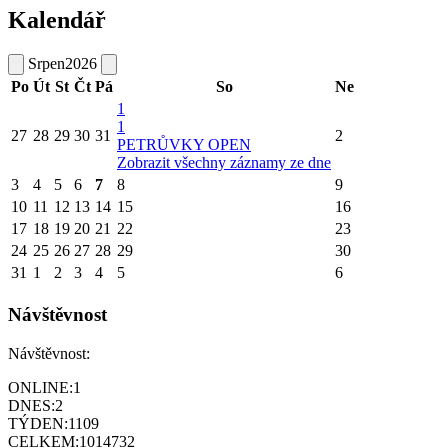
Kalendář
Srpen
2026
Po
Út
St
Čt
Pá
So
Ne
1
1
27
28
29
30
31
2
PETRŮVKY OPEN
Zobrazit všechny záznamy ze dne
3
4
5
6
7
8
9
10
11
12
13
14
15
16
17
18
19
20
21
22
23
24
25
26
27
28
29
30
31
1
2
3
4
5
6
Návštěvnost
Návštěvnost:
ONLINE:
1
DNES:
2
TÝDEN:
1109
CELKEM:
1014732