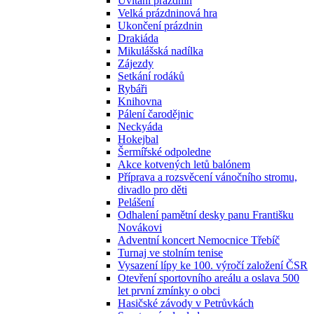
Uvítání prázdnin
Velká prázdninová hra
Ukončení prázdnin
Drakiáda
Mikulášská nadílka
Zájezdy
Setkání rodáků
Rybáři
Knihovna
Pálení čarodějnic
Neckyáda
Hokejbal
Šermířské odpoledne
Akce kotvených letů balónem
Příprava a rozsvěcení vánočního stromu,
divadlo pro děti
Pelášení
Odhalení pamětní desky panu Františku
Novákovi
Adventní koncert Nemocnice Třebíč
Turnaj ve stolním tenise
Vysazení lípy ke 100. výročí založení ČSR
Otevření sportovního areálu a oslava 500
let první zmínky o obci
Hasičské závody v Petrůvkách