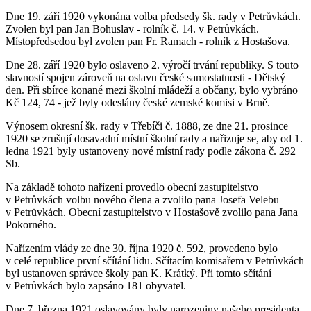
Dne 19. září 1920 vykonána volba předsedy šk. rady v Petrůvkách.
Zvolen byl pan Jan Bohuslav - rolník č. 14. v Petrůvkách.
Místopředsedou byl zvolen pan Fr. Ramach - rolník z Hostašova.
Dne 28. září 1920 bylo oslaveno 2. výročí trvání republiky. S touto
slavností spojen zároveň na oslavu české samostatnosti - Dětský
den. Při sbírce konané mezi školní mládeží a občany, bylo vybráno
Kč 124, 74 - jež byly odeslány české zemské komisi v Brně.
Výnosem okresní šk. rady v Třebíči č. 1888, ze dne 21. prosince
1920 se zrušují dosavadní místní školní rady a nařizuje se, aby od 1.
ledna 1921 byly ustanoveny nové místní rady podle zákona č. 292
Sb.
Na základě tohoto nařízení provedlo obecní zastupitelstvo
v Petrůvkách volbu nového člena a zvolilo pana Josefa Velebu
v Petrůvkách. Obecní zastupitelstvo v Hostašově zvolilo pana Jana
Pokorného.
Nařízením vlády ze dne 30. října 1920 č. 592, provedeno bylo
v celé republice první sčítání lidu. Sčítacím komisařem v Petrůvkách
byl ustanoven správce školy pan K. Krátký. Při tomto sčítání
v Petrůvkách bylo zapsáno 181 obyvatel.
Dne 7. března 1921 oslavovány byly narozeniny našeho presidenta