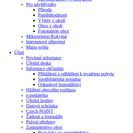
Pro návštěvníky
Příroda
Pamětihodnosti
Výlety v okolí
Obce v okolí
Fotogalerie obce
Mikroregion Rokytná
Internetové připojení
Mapa webu
Úřad
Povinné informace
Úřední deska
Informace občanům
Přihlášení a odhlášení k trvalému pobytu
Spotřebitelshá poradna
Odpadové hopodářství
Hlášení obecního rozhlasu
e-podatelna
Úřední hodiny
Datová schránka
Czech POINT
Žádosti a formuláře
Právní předpisy
Zastupitelstvo obce
Pozvánky na zastupitelstvo