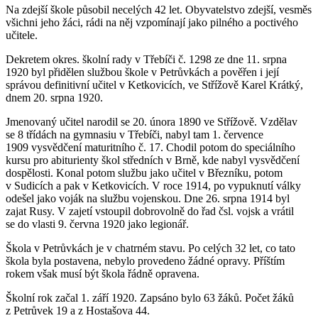
Na zdejší škole působil necelých 42 let. Obyvatelstvo zdejší, vesměs
všichni jeho žáci, rádi na něj vzpomínají jako pilného a poctivého
učitele.
Dekretem okres. školní rady v Třebíči č. 1298 ze dne 11. srpna
1920 byl přidělen službou škole v Petrůvkách a pověřen i její
správou definitivní učitel v Ketkovicích, ve Střížově Karel Krátký,
dnem 20. srpna 1920.
Jmenovaný učitel narodil se 20. února 1890 ve Střížově. Vzdělav
se 8 třídách na gymnasiu v Třebíči, nabyl tam 1. července
1909 vysvědčení maturitního č. 17. Chodil potom do speciálního
kursu pro abiturienty škol středních v Brně, kde nabyl vysvědčení
dospělosti. Konal potom službu jako učitel v Březníku, potom
v Sudicích a pak v Ketkovicích. V roce 1914, po vypuknutí války
odešel jako voják na službu vojenskou. Dne 26. srpna 1914 byl
zajat Rusy. V zajetí vstoupil dobrovolně do řad čsl. vojsk a vrátil
se do vlasti 9. června 1920 jako legionář.
Škola v Petrůvkách je v chatrném stavu. Po celých 32 let, co tato
škola byla postavena, nebylo provedeno žádné opravy. Příštím
rokem však musí být škola řádně opravena.
Školní rok začal 1. září 1920. Zapsáno bylo 63 žáků. Počet žáků
z Petrůvek 19 a z Hostašova 44.