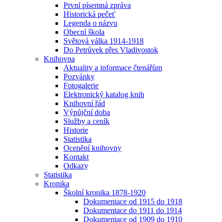
První písemná zpráva
Historická pečeť
Legenda o názvu
Obecní škola
Světová válka 1914-1918
Do Petrůvek přes Vladivostok
Knihovna
Aktuality a informace čtenářům
Pozvánky
Fotogalerie
Elektronický katalog knih
Knihovní řád
Výpůjční doba
Služby a ceník
Historie
Statistika
Ocenění knihovny
Kontakt
Odkazy
Statistika
Kronika
Školní kronika 1878-1920
Dokumentace od 1915 do 1918
Dokumentace do 1911 do 1914
Dokumentace od 1909 do 1910