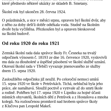
které předneslo některé ukázky ze skladeb B. Smetany.
Školní rok byl ukončen 28. června 1924.
O prázdninách, a sice v měsíci srpnu, opraven byl školní dvůr, aby
z něho za doby dešťů dobře odtékala voda. Studně na školním
dvoře byla vyčištěna. Přezkoušen byl a opraven bleskosvod
na školní budově.
Od roku 1920 do roku 1921
Zemská školní rada dala správce školy Fr. Česneka na trvalý
odpočinek výnosem č. 18193 ze dne 16. července 1920, vyslovivši
mu dala za dlouholeté a úspěšné působení ve školní službě uznání.
Okresní školní rada v Třebíči vyvazuje jmenovaného ze služby
dnem 15. srpna 1920.
Zasloužilého odpočinku již neužil. Po celoroční nemoci umírá
15. srpna 1920 ve škole v Petrůvkách. Tichá, nehlučná byla jeho
práce, ale namáhavá. Sloužil poctivě a vytrvale až do smrti škole
a rodině. Pohřben byl 17. srpna 1920 v Lipníku za hojné účasti
místních obyvatelů, školních dětí z Petrůvek a z Hostašova a mnoha
kolegů. Na rozloučenou promluvil nad hrobem správce školy
z Klučova pan Leopold Makeš.