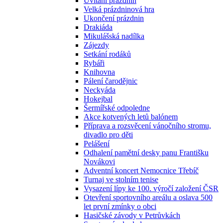
Uvítání prázdnin
Velká prázdninová hra
Ukončení prázdnin
Drakiáda
Mikulášská nadílka
Zájezdy
Setkání rodáků
Rybáři
Knihovna
Pálení čarodějnic
Neckyáda
Hokejbal
Šermířské odpoledne
Akce kotvených letů balónem
Příprava a rozsvěcení vánočního stromu,
divadlo pro děti
Pelášení
Odhalení pamětní desky panu Františku
Novákovi
Adventní koncert Nemocnice Třebíč
Turnaj ve stolním tenise
Vysazení lípy ke 100. výročí založení ČSR
Otevření sportovního areálu a oslava 500
let první zmínky o obci
Hasičské závody v Petrůvkách