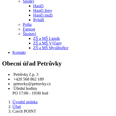
Spolky
Hasiči
Hasiči ženy
Hasiči muži
Rybáři
Pošta
Farnost
Školství
ZŠ a MŠ Lipník
ZŠ a MŠ Výčapy
ZŠ a MŠ Myslibořice
Kontakt
Obecní úřad Petrůvky
Petrůvky č.p. 3
+420 568 862 189
petruvky@petruvky.cz
Úřední hodiny
PO 17:00 - 19:00 hod
Úvodní stránka
Úřad
Czech POINT