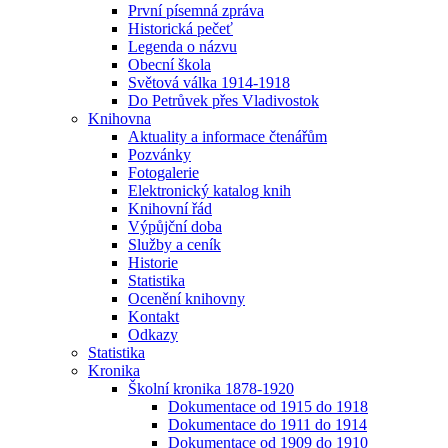
První písemná zpráva
Historická pečeť
Legenda o názvu
Obecní škola
Světová válka 1914-1918
Do Petrůvek přes Vladivostok
Knihovna
Aktuality a informace čtenářům
Pozvánky
Fotogalerie
Elektronický katalog knih
Knihovní řád
Výpůjční doba
Služby a ceník
Historie
Statistika
Ocenění knihovny
Kontakt
Odkazy
Statistika
Kronika
Školní kronika 1878-1920
Dokumentace od 1915 do 1918
Dokumentace do 1911 do 1914
Dokumentace od 1909 do 1910