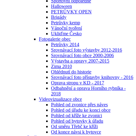
Sportovní odpoledne
Halloween
PETRŮVKY OPEN
Brigády
Petrůvky kemp
Vánoční tvoření
Ukliďme Česko
Fotogalerie obec
Petrůvky 2014
Srovnávací foto výstavby 2012-2016
Srovnávací foto obce 2000-2006
Výstavba a opravy 2007-2015
Zima 2010
Ohlédnutí do historie
Srovnávací foto přístavby knihovny - 2016
Oprava stropu v KD - 2017
Odbahnění a oprava Horního rybníka -
2018
Videovizualizace obce
Pohled od zvonice přes náves
Pohled od úřadu ke konci obce
Pohled od kříže ke zvonici
Pohled od bytovky k úřadu
Od směru Třebč ke kříži
Od konce návsi k bytovce