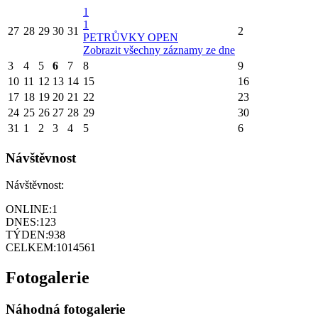
1
1
27
28
29
30
31
2
PETRŮVKY OPEN
Zobrazit všechny záznamy ze dne
3
4
5
6
7
8
9
10
11
12
13
14
15
16
17
18
19
20
21
22
23
24
25
26
27
28
29
30
31
1
2
3
4
5
6
Návštěvnost
Návštěvnost:
ONLINE:
1
DNES:
123
TÝDEN:
938
CELKEM:
1014561
Fotogalerie
Náhodná fotogalerie