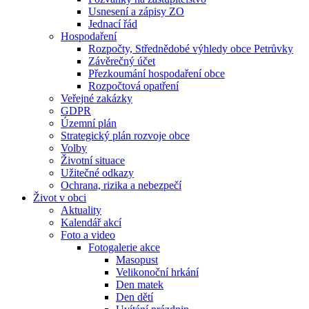
Usnesení a zápisy ZO
Jednací řád
Hospodaření
Rozpočty, Střednědobé výhledy obce Petrůvky
Závěrečný účet
Přezkoumání hospodaření obce
Rozpočtová opatření
Veřejné zakázky
GDPR
Územní plán
Strategický plán rozvoje obce
Volby
Životní situace
Užitečné odkazy
Ochrana, rizika a nebezpečí
Život v obci
Aktuality
Kalendář akcí
Foto a video
Fotogalerie akce
Masopust
Velikonoční hrkání
Den matek
Den dětí