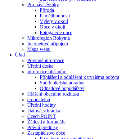
Pro návštěvníky
Příroda
Pamětihodnosti
Výlety v okolí
Obce v okolí
Fotogalerie obce
Mikroregion Rokytná
Internetové připojení
Mapa webu
Úřad
Povinné informace
Úřední deska
Informace občanům
Přihlášení a odhlášení k trvalému pobytu
Spotřebitelshá poradna
Odpadové hopodářství
Hlášení obecního rozhlasu
e-podatelna
Úřední hodiny
Datová schránka
Czech POINT
Žádosti a formuláře
Právní předpisy
Zastupitelstvo obce
Pozvánky na zastupitelstvo