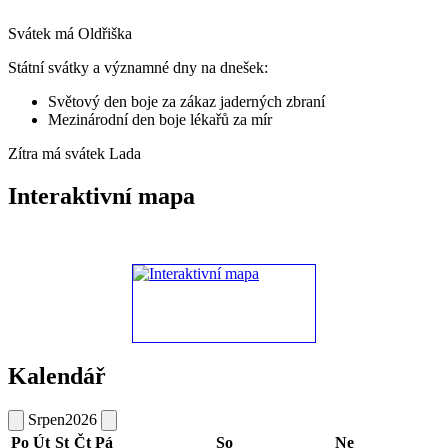
Svátek má
Oldřiška
Státní svátky a významné dny na dnešek:
Světový den boje za zákaz jaderných zbraní
Mezinárodní den boje lékařů za mír
Zítra má svátek
Lada
Interaktivní mapa
Kalendář
Srpen
2026
Po
Út
St
Čt
Pá
So
Ne