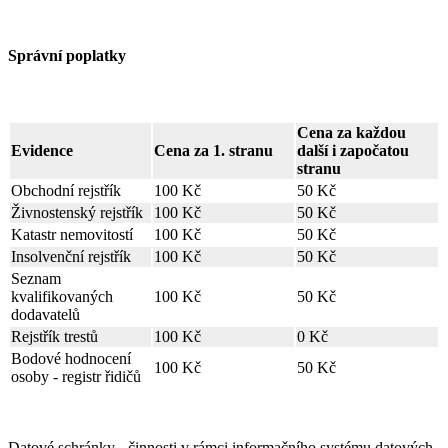
Správní poplatky
Cena za každou
Evidence
Cena za 1. stranu
další i započatou
stranu
Obchodní rejstřík
100 Kč
50 Kč
Živnostenský rejstřík
100 Kč
50 Kč
Katastr nemovitostí
100 Kč
50 Kč
Insolvenční rejstřík
100 Kč
50 Kč
Seznam
kvalifikovaných
100 Kč
50 Kč
dodavatelů
Rejstřík trestů
100 Kč
0 Kč
Bodové hodnocení
100 Kč
50 Kč
osoby - registr řidičů
Datové schránky - činnosti v rámci informačního systému datových