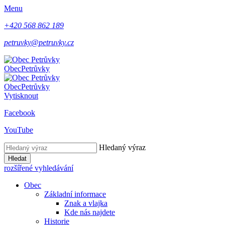
Menu
+420 568 862 189
petruvky@petruvky.cz
Obec
Petrůvky
Obec
Petrůvky
Vytisknout
Facebook
YouTube
Hledaný výraz
Hledat
rozšířené vyhledávání
Obec
Základní informace
Znak a vlajka
Kde nás najdete
Historie