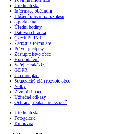
Povinné informace
Úřední deska
Informace občanům
Hlášení obecního rozhlasu
e-podatelna
Úřední hodiny
Datová schránka
Czech POINT
Žádosti a formuláře
Právní předpisy
Zastupitelstvo obce
Hospodaření
Veřejné zakázky
GDPR
Územní plán
Strategický plán rozvoje obce
Volby
Životní situace
Užitečné odkazy
Ochrana, rizika a nebezpečí
Úřední deska
Fotogalerie
Knihovna