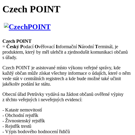
Czech POINT
Czech POINT
=
Český
P
odací
O
věřovací
I
nformační
N
árodní
T
erminál, je
produktem, který by měl ulehčit a zjednodušit komunikaci občanů
s úřady.
Czech POINT je asistované místo výkonu veřejné správy, kde
každý občan může získat všechny informace o údajích, které o něm
vede stát v centrálních registrech a kde bude možné také učinit
jakékoliv podání ke státu.
Obecní úřad Petrůvky vydává na žádost občanů ověřené výpisy
z těchto veřejných i neveřejných evidencí:
- Katastr nemovitostí
- Obchodní rejstřík
- Živnostenský rejstřík
- Rejstřík trestů
- Výpis bodového hodnocení řidičů