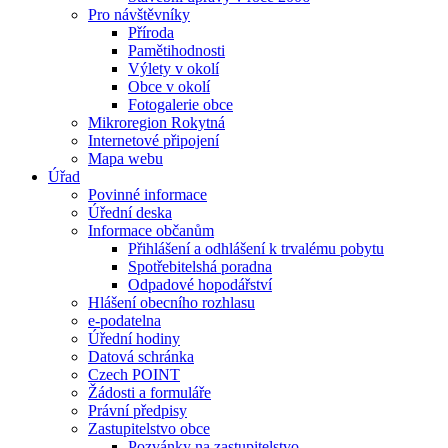
Pro návštěvníky
Příroda
Pamětihodnosti
Výlety v okolí
Obce v okolí
Fotogalerie obce
Mikroregion Rokytná
Internetové připojení
Mapa webu
Úřad
Povinné informace
Úřední deska
Informace občanům
Přihlášení a odhlášení k trvalému pobytu
Spotřebitelshá poradna
Odpadové hopodářství
Hlášení obecního rozhlasu
e-podatelna
Úřední hodiny
Datová schránka
Czech POINT
Žádosti a formuláře
Právní předpisy
Zastupitelstvo obce
Pozvánky na zastupitelstvo