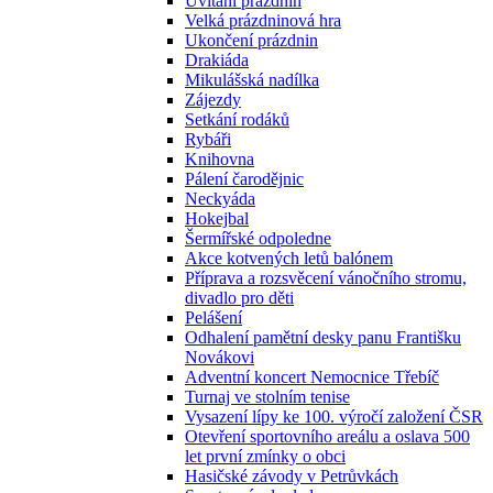
Uvítání prázdnin
Velká prázdninová hra
Ukončení prázdnin
Drakiáda
Mikulášská nadílka
Zájezdy
Setkání rodáků
Rybáři
Knihovna
Pálení čarodějnic
Neckyáda
Hokejbal
Šermířské odpoledne
Akce kotvených letů balónem
Příprava a rozsvěcení vánočního stromu,
divadlo pro děti
Pelášení
Odhalení pamětní desky panu Františku
Novákovi
Adventní koncert Nemocnice Třebíč
Turnaj ve stolním tenise
Vysazení lípy ke 100. výročí založení ČSR
Otevření sportovního areálu a oslava 500
let první zmínky o obci
Hasičské závody v Petrůvkách