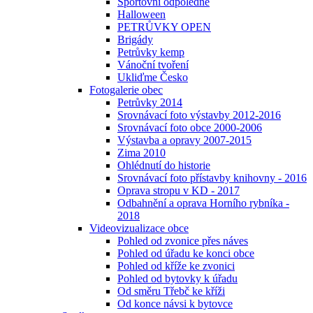
Sportovní odpoledne
Halloween
PETRŮVKY OPEN
Brigády
Petrůvky kemp
Vánoční tvoření
Ukliďme Česko
Fotogalerie obec
Petrůvky 2014
Srovnávací foto výstavby 2012-2016
Srovnávací foto obce 2000-2006
Výstavba a opravy 2007-2015
Zima 2010
Ohlédnutí do historie
Srovnávací foto přístavby knihovny - 2016
Oprava stropu v KD - 2017
Odbahnění a oprava Horního rybníka -
2018
Videovizualizace obce
Pohled od zvonice přes náves
Pohled od úřadu ke konci obce
Pohled od kříže ke zvonici
Pohled od bytovky k úřadu
Od směru Třebč ke kříži
Od konce návsi k bytovce