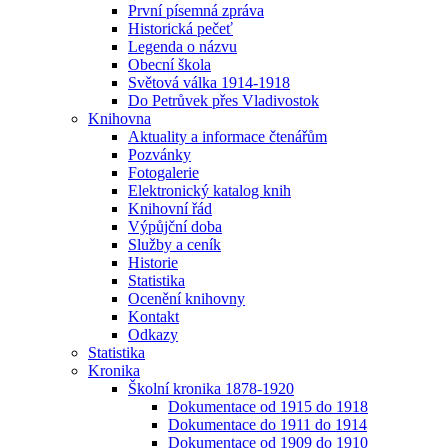
První písemná zpráva
Historická pečeť
Legenda o názvu
Obecní škola
Světová válka 1914-1918
Do Petrůvek přes Vladivostok
Knihovna
Aktuality a informace čtenářům
Pozvánky
Fotogalerie
Elektronický katalog knih
Knihovní řád
Výpůjční doba
Služby a ceník
Historie
Statistika
Ocenění knihovny
Kontakt
Odkazy
Statistika
Kronika
Školní kronika 1878-1920
Dokumentace od 1915 do 1918
Dokumentace do 1911 do 1914
Dokumentace od 1909 do 1910