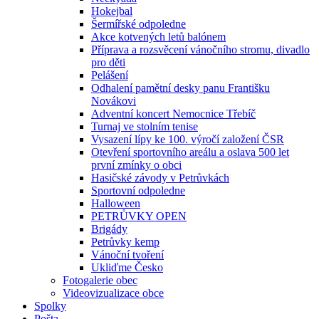
Hokejbal
Šermířské odpoledne
Akce kotvených letů balónem
Příprava a rozsvěcení vánočního stromu, divadlo
pro děti
Pelášení
Odhalení pamětní desky panu Františku
Novákovi
Adventní koncert Nemocnice Třebíč
Turnaj ve stolním tenise
Vysazení lípy ke 100. výročí založení ČSR
Otevření sportovního areálu a oslava 500 let
první zmínky o obci
Hasičské závody v Petrůvkách
Sportovní odpoledne
Halloween
PETRŮVKY OPEN
Brigády
Petrůvky kemp
Vánoční tvoření
Ukliďme Česko
Fotogalerie obec
Videovizualizace obce
Spolky
Pošta