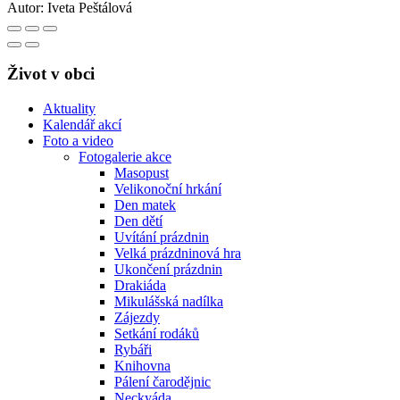
Autor:
Iveta Peštálová
Život v obci
Aktuality
Kalendář akcí
Foto a video
Fotogalerie akce
Masopust
Velikonoční hrkání
Den matek
Den dětí
Uvítání prázdnin
Velká prázdninová hra
Ukončení prázdnin
Drakiáda
Mikulášská nadílka
Zájezdy
Setkání rodáků
Rybáři
Knihovna
Pálení čarodějnic
Neckyáda