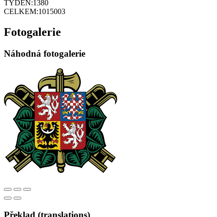
TÝDEN:
1380
CELKEM:
1015003
Fotogalerie
Náhodná fotogalerie
Překlad (translations)