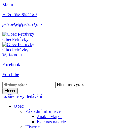
Menu
+420 568 862 189
petruvky@petruvky.cz
Obec
Petrůvky
Obec
Petrůvky
Vytisknout
Facebook
YouTube
Hledaný výraz
Hledat
rozšířené vyhledávání
Obec
Základní informace
Znak a vlajka
Kde nás najdete
Historie