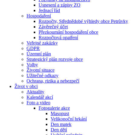
Usnesení a zápisy ZO
Jednací řád
Hospodaření
Rozpočty, Střednědobé výhledy obce Petrůvky
Závěrečný účet
Přezkoumání hospodaření obce
Rozpočtová opatření
Veřejné zakázky
GDPR
Územní plán
Strategický plán rozvoje obce
Volby
Životní situace
Užitečné odkazy
Ochrana, rizika a nebezpečí
Život v obci
Aktuality
Kalendář akcí
Foto a video
Fotogalerie akce
Masopust
Velikonoční hrkání
Den matek
Den dětí