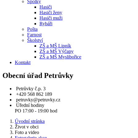
Spolky
Hasiči
Hasiči ženy
Hasiči muži
Rybáři
Pošta
Farnost
Školství
ZŠ a MŠ Lipník
ZŠ a MŠ Výčapy
ZŠ a MŠ Myslibořice
Kontakt
Obecní úřad Petrůvky
Petrůvky č.p. 3
+420 568 862 189
petruvky@petruvky.cz
Úřední hodiny
PO 17:00 - 19:00 hod
Úvodní stránka
Život v obci
Foto a video
Fotogalerie akce