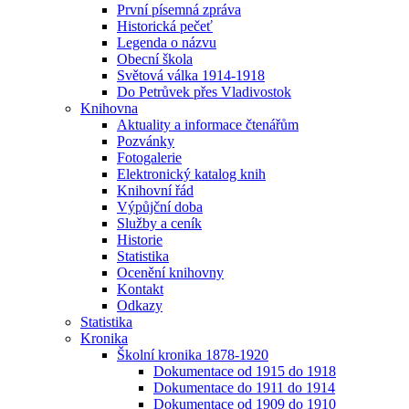
První písemná zpráva
Historická pečeť
Legenda o názvu
Obecní škola
Světová válka 1914-1918
Do Petrůvek přes Vladivostok
Knihovna
Aktuality a informace čtenářům
Pozvánky
Fotogalerie
Elektronický katalog knih
Knihovní řád
Výpůjční doba
Služby a ceník
Historie
Statistika
Ocenění knihovny
Kontakt
Odkazy
Statistika
Kronika
Školní kronika 1878-1920
Dokumentace od 1915 do 1918
Dokumentace do 1911 do 1914
Dokumentace od 1909 do 1910