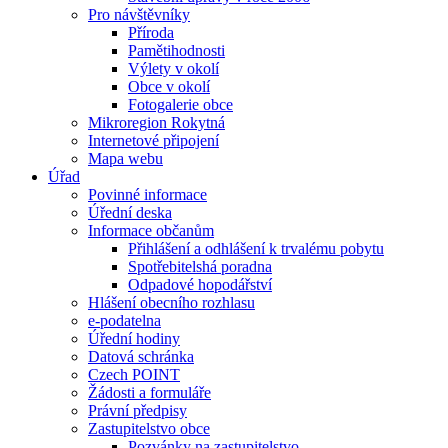
Pro návštěvníky
Příroda
Pamětihodnosti
Výlety v okolí
Obce v okolí
Fotogalerie obce
Mikroregion Rokytná
Internetové připojení
Mapa webu
Úřad
Povinné informace
Úřední deska
Informace občanům
Přihlášení a odhlášení k trvalému pobytu
Spotřebitelshá poradna
Odpadové hopodářství
Hlášení obecního rozhlasu
e-podatelna
Úřední hodiny
Datová schránka
Czech POINT
Žádosti a formuláře
Právní předpisy
Zastupitelstvo obce
Pozvánky na zastupitelstvo