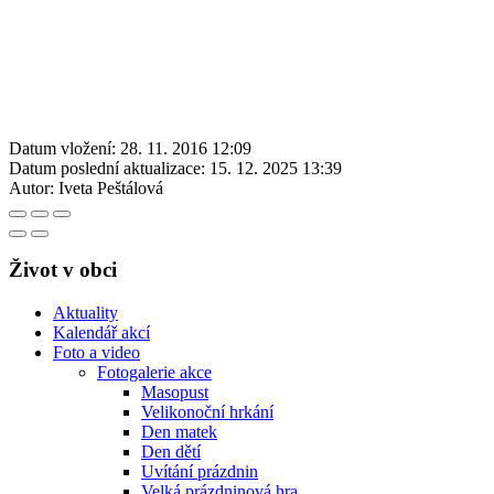
Datum vložení:
28. 11. 2016 12:09
Datum poslední aktualizace:
15. 12. 2025 13:39
Autor:
Iveta Peštálová
Život v obci
Aktuality
Kalendář akcí
Foto a video
Fotogalerie akce
Masopust
Velikonoční hrkání
Den matek
Den dětí
Uvítání prázdnin
Velká prázdninová hra