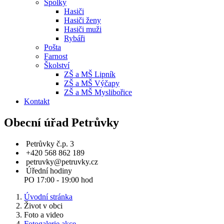
Spolky
Hasiči
Hasiči ženy
Hasiči muži
Rybáři
Pošta
Farnost
Školství
ZŠ a MŠ Lipník
ZŠ a MŠ Výčapy
ZŠ a MŠ Myslibořice
Kontakt
Obecní úřad Petrůvky
Petrůvky č.p. 3
+420 568 862 189
petruvky@petruvky.cz
Úřední hodiny
PO 17:00 - 19:00 hod
Úvodní stránka
Život v obci
Foto a video
Fotogalerie akce