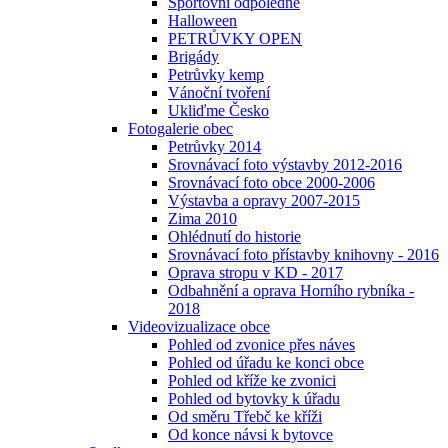
Sportovní odpoledne
Halloween
PETRŮVKY OPEN
Brigády
Petrůvky kemp
Vánoční tvoření
Ukliďme Česko
Fotogalerie obec
Petrůvky 2014
Srovnávací foto výstavby 2012-2016
Srovnávací foto obce 2000-2006
Výstavba a opravy 2007-2015
Zima 2010
Ohlédnutí do historie
Srovnávací foto přístavby knihovny - 2016
Oprava stropu v KD - 2017
Odbahnění a oprava Horního rybníka -
2018
Videovizualizace obce
Pohled od zvonice přes náves
Pohled od úřadu ke konci obce
Pohled od kříže ke zvonici
Pohled od bytovky k úřadu
Od směru Třebč ke kříži
Od konce návsi k bytovce