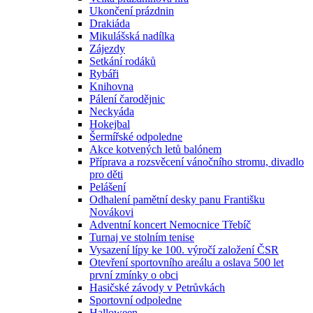
Ukončení prázdnin
Drakiáda
Mikulášská nadílka
Zájezdy
Setkání rodáků
Rybáři
Knihovna
Pálení čarodějnic
Neckyáda
Hokejbal
Šermířské odpoledne
Akce kotvených letů balónem
Příprava a rozsvěcení vánočního stromu, divadlo
pro děti
Pelášení
Odhalení pamětní desky panu Františku
Novákovi
Adventní koncert Nemocnice Třebíč
Turnaj ve stolním tenise
Vysazení lípy ke 100. výročí založení ČSR
Otevření sportovního areálu a oslava 500 let
první zmínky o obci
Hasičské závody v Petrůvkách
Sportovní odpoledne
Halloween