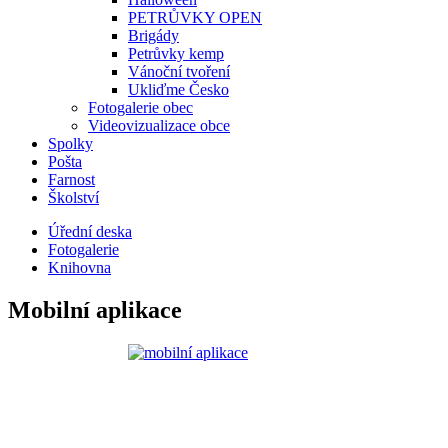
PETRŮVKY OPEN
Brigády
Petrůvky kemp
Vánoční tvoření
Ukliďme Česko
Fotogalerie obec
Videovizualizace obce
Spolky
Pošta
Farnost
Školství
Úřední deska
Fotogalerie
Knihovna
Mobilní aplikace