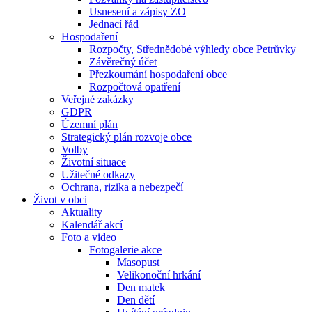
Usnesení a zápisy ZO
Jednací řád
Hospodaření
Rozpočty, Střednědobé výhledy obce Petrůvky
Závěrečný účet
Přezkoumání hospodaření obce
Rozpočtová opatření
Veřejné zakázky
GDPR
Územní plán
Strategický plán rozvoje obce
Volby
Životní situace
Užitečné odkazy
Ochrana, rizika a nebezpečí
Život v obci
Aktuality
Kalendář akcí
Foto a video
Fotogalerie akce
Masopust
Velikonoční hrkání
Den matek
Den dětí