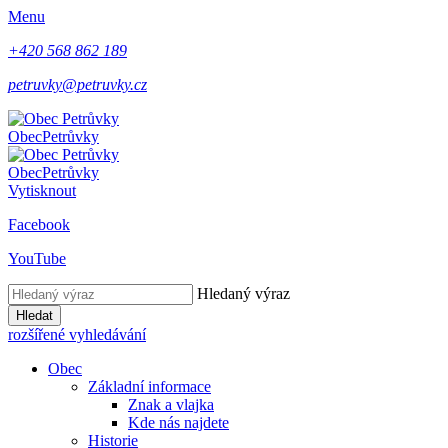
Menu
+420 568 862 189
petruvky@petruvky.cz
Obec
Petrůvky
Obec
Petrůvky
Vytisknout
Facebook
YouTube
Hledaný výraz
Hledat
rozšířené vyhledávání
Obec
Základní informace
Znak a vlajka
Kde nás najdete
Historie