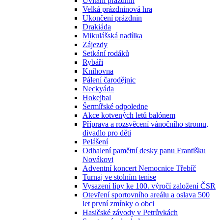
Uvítání prázdnin
Velká prázdninová hra
Ukončení prázdnin
Drakiáda
Mikulášská nadílka
Zájezdy
Setkání rodáků
Rybáři
Knihovna
Pálení čarodějnic
Neckyáda
Hokejbal
Šermířské odpoledne
Akce kotvených letů balónem
Příprava a rozsvěcení vánočního stromu,
divadlo pro děti
Pelášení
Odhalení pamětní desky panu Františku
Novákovi
Adventní koncert Nemocnice Třebíč
Turnaj ve stolním tenise
Vysazení lípy ke 100. výročí založení ČSR
Otevření sportovního areálu a oslava 500
let první zmínky o obci
Hasičské závody v Petrůvkách