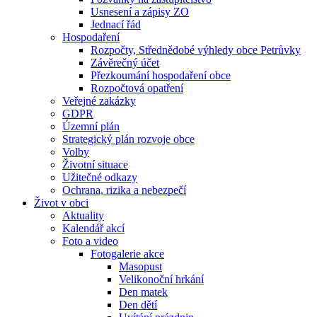
Usnesení a zápisy ZO
Jednací řád
Hospodaření
Rozpočty, Střednědobé výhledy obce Petrůvky
Závěrečný účet
Přezkoumání hospodaření obce
Rozpočtová opatření
Veřejné zakázky
GDPR
Územní plán
Strategický plán rozvoje obce
Volby
Životní situace
Užitečné odkazy
Ochrana, rizika a nebezpečí
Život v obci
Aktuality
Kalendář akcí
Foto a video
Fotogalerie akce
Masopust
Velikonoční hrkání
Den matek
Den dětí