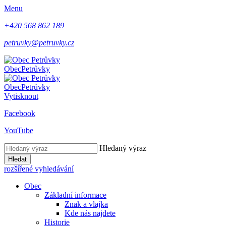
Menu
+420 568 862 189
petruvky@petruvky.cz
Obec
Petrůvky
Obec
Petrůvky
Vytisknout
Facebook
YouTube
Hledaný výraz
Hledat
rozšířené vyhledávání
Obec
Základní informace
Znak a vlajka
Kde nás najdete
Historie