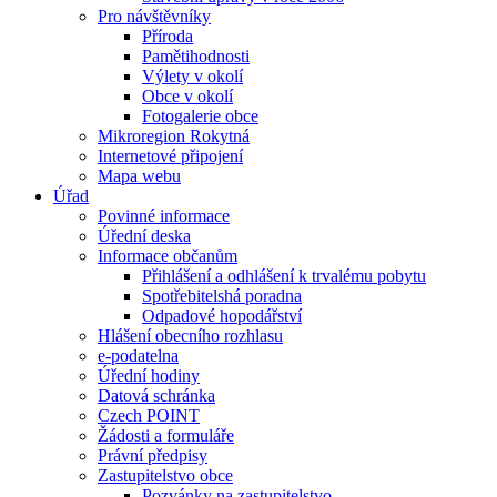
Pro návštěvníky
Příroda
Pamětihodnosti
Výlety v okolí
Obce v okolí
Fotogalerie obce
Mikroregion Rokytná
Internetové připojení
Mapa webu
Úřad
Povinné informace
Úřední deska
Informace občanům
Přihlášení a odhlášení k trvalému pobytu
Spotřebitelshá poradna
Odpadové hopodářství
Hlášení obecního rozhlasu
e-podatelna
Úřední hodiny
Datová schránka
Czech POINT
Žádosti a formuláře
Právní předpisy
Zastupitelstvo obce
Pozvánky na zastupitelstvo