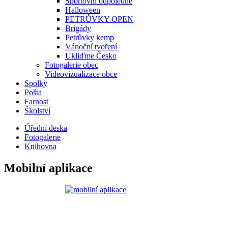
Sportovní odpoledne
Halloween
PETRŮVKY OPEN
Brigády
Petrůvky kemp
Vánoční tvoření
Ukliďme Česko
Fotogalerie obec
Videovizualizace obce
Spolky
Pošta
Farnost
Školství
Úřední deska
Fotogalerie
Knihovna
Mobilní aplikace