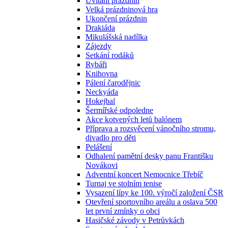
Uvítání prázdnin
Velká prázdninová hra
Ukončení prázdnin
Drakiáda
Mikulášská nadílka
Zájezdy
Setkání rodáků
Rybáři
Knihovna
Pálení čarodějnic
Neckyáda
Hokejbal
Šermířské odpoledne
Akce kotvených letů balónem
Příprava a rozsvěcení vánočního stromu,
divadlo pro děti
Pelášení
Odhalení pamětní desky panu Františku
Novákovi
Adventní koncert Nemocnice Třebíč
Turnaj ve stolním tenise
Vysazení lípy ke 100. výročí založení ČSR
Otevření sportovního areálu a oslava 500
let první zmínky o obci
Hasičské závody v Petrůvkách