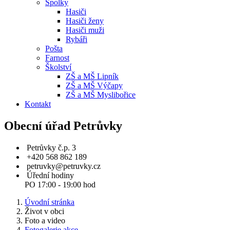
Spolky
Hasiči
Hasiči ženy
Hasiči muži
Rybáři
Pošta
Farnost
Školství
ZŠ a MŠ Lipník
ZŠ a MŠ Výčapy
ZŠ a MŠ Myslibořice
Kontakt
Obecní úřad Petrůvky
Petrůvky č.p. 3
+420 568 862 189
petruvky@petruvky.cz
Úřední hodiny
PO 17:00 - 19:00 hod
Úvodní stránka
Život v obci
Foto a video
Fotogalerie akce