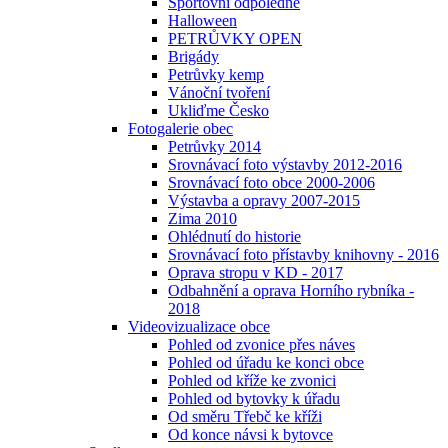
Sportovní odpoledne
Halloween
PETRŮVKY OPEN
Brigády
Petrůvky kemp
Vánoční tvoření
Ukliďme Česko
Fotogalerie obec
Petrůvky 2014
Srovnávací foto výstavby 2012-2016
Srovnávací foto obce 2000-2006
Výstavba a opravy 2007-2015
Zima 2010
Ohlédnutí do historie
Srovnávací foto přístavby knihovny - 2016
Oprava stropu v KD - 2017
Odbahnění a oprava Horního rybníka -
2018
Videovizualizace obce
Pohled od zvonice přes náves
Pohled od úřadu ke konci obce
Pohled od kříže ke zvonici
Pohled od bytovky k úřadu
Od směru Třebč ke kříži
Od konce návsi k bytovce