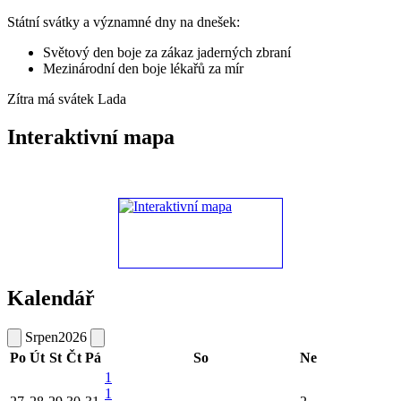
Státní svátky a významné dny na dnešek:
Světový den boje za zákaz jaderných zbraní
Mezinárodní den boje lékařů za mír
Zítra má svátek
Lada
Interaktivní mapa
Kalendář
Srpen
2026
Po
Út
St
Čt
Pá
So
Ne
1
1