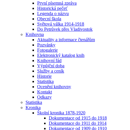
První písemná zpráva
Historická pečeť
Legenda o názvu
Obecní škola
Světová válka 1914-1918
Do Petrůvek přes Vladivostok
Knihovna
Aktuality a informace čtenářům
Pozvánky
Fotogalerie
Elektronický katalog knih
Knihovní řád
Výpůjční doba
Služby a ceník
Historie
Statistika
Ocenění knihovny
Kontakt
Odkazy
Statistika
Kronika
Školní kronika 1878-1920
Dokumentace od 1915 do 1918
Dokumentace do 1911 do 1914
Dokumentace od 1909 do 1910