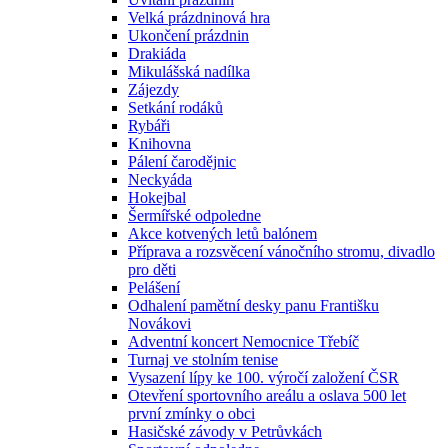
Velká prázdninová hra
Ukončení prázdnin
Drakiáda
Mikulášská nadílka
Zájezdy
Setkání rodáků
Rybáři
Knihovna
Pálení čarodějnic
Neckyáda
Hokejbal
Šermířské odpoledne
Akce kotvených letů balónem
Příprava a rozsvěcení vánočního stromu, divadlo
pro děti
Pelášení
Odhalení pamětní desky panu Františku
Novákovi
Adventní koncert Nemocnice Třebíč
Turnaj ve stolním tenise
Vysazení lípy ke 100. výročí založení ČSR
Otevření sportovního areálu a oslava 500 let
první zmínky o obci
Hasičské závody v Petrůvkách