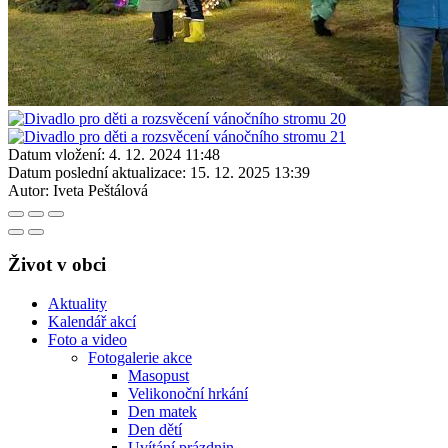
Datum vložení:
4. 12. 2024 11:48
Datum poslední aktualizace:
15. 12. 2025 13:39
Autor:
Iveta Peštálová
Život v obci
Aktuality
Kalendář akcí
Foto a video
Fotogalerie akce
Masopust
Velikonoční hrkání
Den matek
Den dětí
Uvítání prázdnin