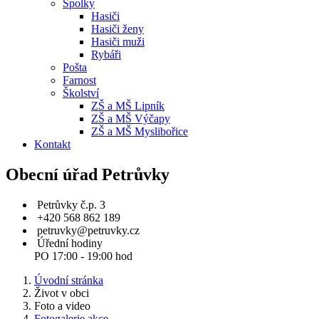
Spolky
Hasiči
Hasiči ženy
Hasiči muži
Rybáři
Pošta
Farnost
Školství
ZŠ a MŠ Lipník
ZŠ a MŠ Výčapy
ZŠ a MŠ Myslibořice
Kontakt
Obecní úřad Petrůvky
Petrůvky č.p. 3
+420 568 862 189
petruvky@petruvky.cz
Úřední hodiny
PO 17:00 - 19:00 hod
Úvodní stránka
Život v obci
Foto a video
Fotogalerie akce