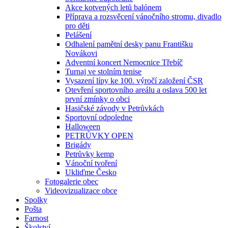
Akce kotvených letů balónem
Příprava a rozsvěcení vánočního stromu, divadlo
pro děti
Pelášení
Odhalení pamětní desky panu Františku
Novákovi
Adventní koncert Nemocnice Třebíč
Turnaj ve stolním tenise
Vysazení lípy ke 100. výročí založení ČSR
Otevření sportovního areálu a oslava 500 let
první zmínky o obci
Hasičské závody v Petrůvkách
Sportovní odpoledne
Halloween
PETRŮVKY OPEN
Brigády
Petrůvky kemp
Vánoční tvoření
Ukliďme Česko
Fotogalerie obec
Videovizualizace obce
Spolky
Pošta
Farnost
Školství