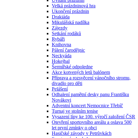
Uvítání prázdnin
Velká prázdninová hra
Ukončení prázdnin
Drakiáda
Mikulášská nadílka
Zájezdy
Setkání rodáků
Rybáři
Knihovna
Pálení čarodějnic
Neckyáda
Hokejbal
Šermířské odpoledne
Akce kotvených letů balónem
Příprava a rozsvěcení vánočního stromu,
divadlo pro děti
Pelášení
Odhalení pamětní desky panu Františku
Novákovi
Adventní koncert Nemocnice Třebíč
Turnaj ve stolním tenise
Vysazení lípy ke 100. výročí založení ČSR
Otevření sportovního areálu a oslava 500
let první zmínky o obci
Hasičské závody v Petrůvkách