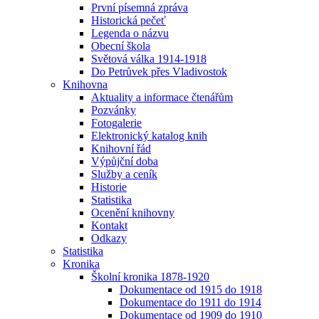
První písemná zpráva
Historická pečeť
Legenda o názvu
Obecní škola
Světová válka 1914-1918
Do Petrůvek přes Vladivostok
Knihovna
Aktuality a informace čtenářům
Pozvánky
Fotogalerie
Elektronický katalog knih
Knihovní řád
Výpůjční doba
Služby a ceník
Historie
Statistika
Ocenění knihovny
Kontakt
Odkazy
Statistika
Kronika
Školní kronika 1878-1920
Dokumentace od 1915 do 1918
Dokumentace do 1911 do 1914
Dokumentace od 1909 do 1910