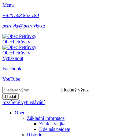
Menu
+420 568 862 189
petruvky@petruvky.cz
Obec
Petrůvky
Obec
Petrůvky
Vytisknout
Facebook
YouTube
Hledaný výraz
Hledat
rozšířené vyhledávání
Obec
Základní informace
Znak a vlajka
Kde nás najdete
Historie