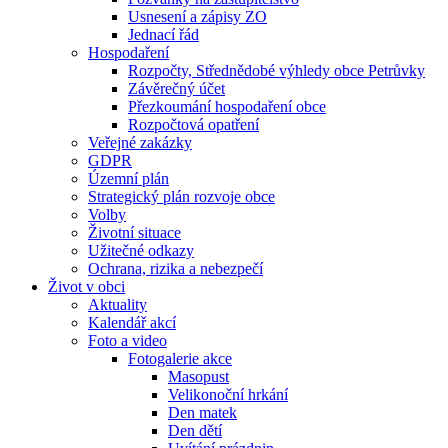
Usnesení a zápisy ZO
Jednací řád
Hospodaření
Rozpočty, Střednědobé výhledy obce Petrůvky
Závěrečný účet
Přezkoumání hospodaření obce
Rozpočtová opatření
Veřejné zakázky
GDPR
Územní plán
Strategický plán rozvoje obce
Volby
Životní situace
Užitečné odkazy
Ochrana, rizika a nebezpečí
Život v obci
Aktuality
Kalendář akcí
Foto a video
Fotogalerie akce
Masopust
Velikonoční hrkání
Den matek
Den dětí