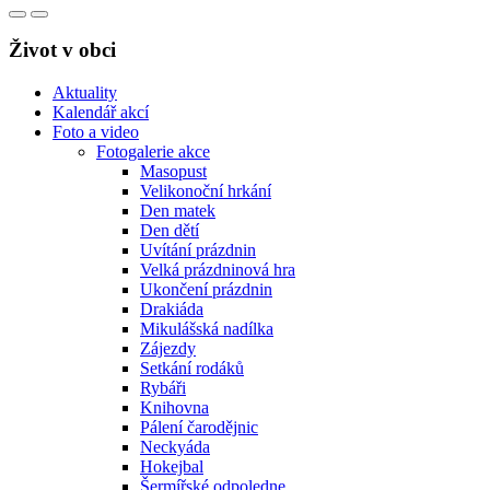
Život v obci
Aktuality
Kalendář akcí
Foto a video
Fotogalerie akce
Masopust
Velikonoční hrkání
Den matek
Den dětí
Uvítání prázdnin
Velká prázdninová hra
Ukončení prázdnin
Drakiáda
Mikulášská nadílka
Zájezdy
Setkání rodáků
Rybáři
Knihovna
Pálení čarodějnic
Neckyáda
Hokejbal
Šermířské odpoledne