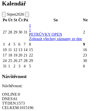
Kalendář
Srpen
2026
Po
Út
St
Čt
Pá
So
Ne
1
1
27
28
29
30
31
2
PETRŮVKY OPEN
Zobrazit všechny záznamy ze dne
3
4
5
6
7
8
9
10
11
12
13
14
15
16
17
18
19
20
21
22
23
24
25
26
27
28
29
30
31
1
2
3
4
5
6
Návštěvnost
Návštěvnost:
ONLINE:
0
DNES:
61
TÝDEN:
1573
CELKEM:
1015196