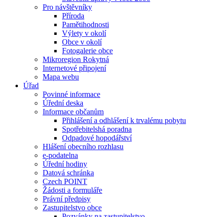
Pro návštěvníky
Příroda
Pamětihodnosti
Výlety v okolí
Obce v okolí
Fotogalerie obce
Mikroregion Rokytná
Internetové připojení
Mapa webu
Úřad
Povinné informace
Úřední deska
Informace občanům
Přihlášení a odhlášení k trvalému pobytu
Spotřebitelshá poradna
Odpadové hopodářství
Hlášení obecního rozhlasu
e-podatelna
Úřední hodiny
Datová schránka
Czech POINT
Žádosti a formuláře
Právní předpisy
Zastupitelstvo obce
Pozvánky na zastupitelstvo