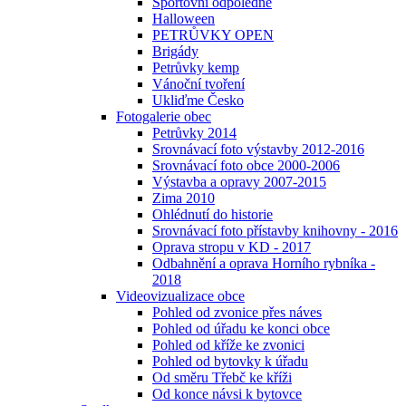
Sportovní odpoledne
Halloween
PETRŮVKY OPEN
Brigády
Petrůvky kemp
Vánoční tvoření
Ukliďme Česko
Fotogalerie obec
Petrůvky 2014
Srovnávací foto výstavby 2012-2016
Srovnávací foto obce 2000-2006
Výstavba a opravy 2007-2015
Zima 2010
Ohlédnutí do historie
Srovnávací foto přístavby knihovny - 2016
Oprava stropu v KD - 2017
Odbahnění a oprava Horního rybníka -
2018
Videovizualizace obce
Pohled od zvonice přes náves
Pohled od úřadu ke konci obce
Pohled od kříže ke zvonici
Pohled od bytovky k úřadu
Od směru Třebč ke kříži
Od konce návsi k bytovce