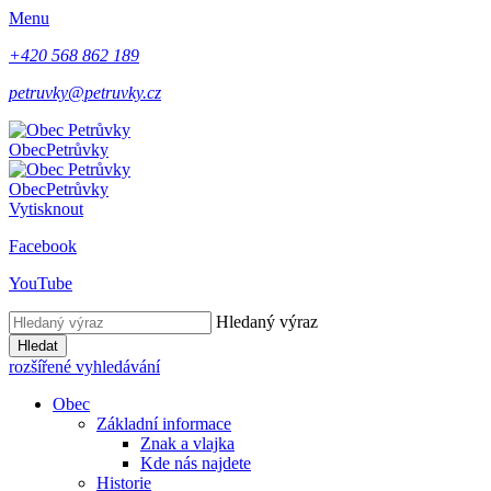
Menu
+420 568 862 189
petruvky@petruvky.cz
Obec
Petrůvky
Obec
Petrůvky
Vytisknout
Facebook
YouTube
Hledaný výraz
Hledat
rozšířené vyhledávání
Obec
Základní informace
Znak a vlajka
Kde nás najdete
Historie