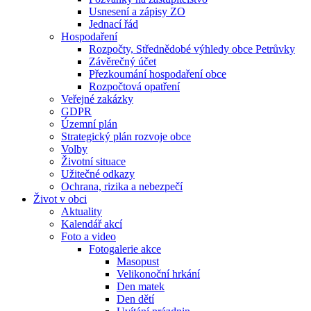
Usnesení a zápisy ZO
Jednací řád
Hospodaření
Rozpočty, Střednědobé výhledy obce Petrůvky
Závěrečný účet
Přezkoumání hospodaření obce
Rozpočtová opatření
Veřejné zakázky
GDPR
Územní plán
Strategický plán rozvoje obce
Volby
Životní situace
Užitečné odkazy
Ochrana, rizika a nebezpečí
Život v obci
Aktuality
Kalendář akcí
Foto a video
Fotogalerie akce
Masopust
Velikonoční hrkání
Den matek
Den dětí