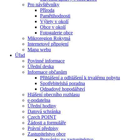
Pro návštěvníky
Příroda
Pamětihodnosti
Výlety v okolí
Obce v okolí
Fotogalerie obce
Mikroregion Rokytná
Internetové připojení
Mapa webu
Úřad
Povinné informace
Úřední deska
Informace občanům
Přihlášení a odhlášení k trvalému pobytu
Spotřebitelshá poradna
Odpadové hopodářství
Hlášení obecního rozhlasu
e-podatelna
Úřední hodiny
Datová schránka
Czech POINT
Žádosti a formuláře
Právní předpisy
Zastupitelstvo obce
Pozvánky na zastupitelstvo