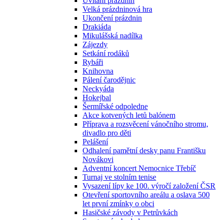
Uvítání prázdnin
Velká prázdninová hra
Ukončení prázdnin
Drakiáda
Mikulášská nadílka
Zájezdy
Setkání rodáků
Rybáři
Knihovna
Pálení čarodějnic
Neckyáda
Hokejbal
Šermířské odpoledne
Akce kotvených letů balónem
Příprava a rozsvěcení vánočního stromu,
divadlo pro děti
Pelášení
Odhalení pamětní desky panu Františku
Novákovi
Adventní koncert Nemocnice Třebíč
Turnaj ve stolním tenise
Vysazení lípy ke 100. výročí založení ČSR
Otevření sportovního areálu a oslava 500
let první zmínky o obci
Hasičské závody v Petrůvkách