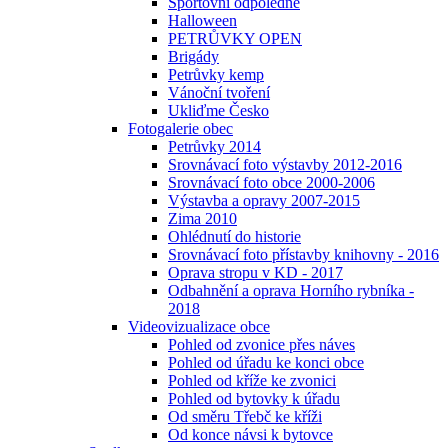
Sportovní odpoledne
Halloween
PETRŮVKY OPEN
Brigády
Petrůvky kemp
Vánoční tvoření
Ukliďme Česko
Fotogalerie obec
Petrůvky 2014
Srovnávací foto výstavby 2012-2016
Srovnávací foto obce 2000-2006
Výstavba a opravy 2007-2015
Zima 2010
Ohlédnutí do historie
Srovnávací foto přístavby knihovny - 2016
Oprava stropu v KD - 2017
Odbahnění a oprava Horního rybníka -
2018
Videovizualizace obce
Pohled od zvonice přes náves
Pohled od úřadu ke konci obce
Pohled od kříže ke zvonici
Pohled od bytovky k úřadu
Od směru Třebč ke kříži
Od konce návsi k bytovce