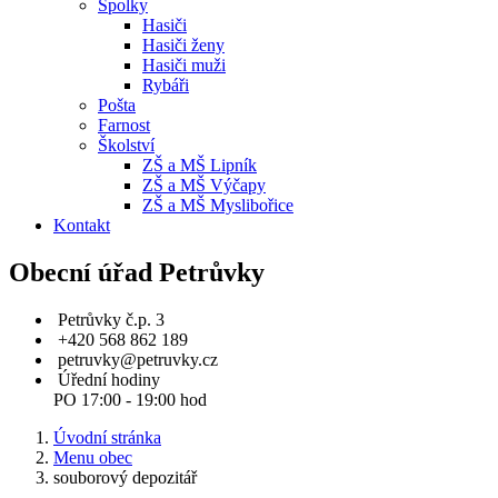
Spolky
Hasiči
Hasiči ženy
Hasiči muži
Rybáři
Pošta
Farnost
Školství
ZŠ a MŠ Lipník
ZŠ a MŠ Výčapy
ZŠ a MŠ Myslibořice
Kontakt
Obecní úřad Petrůvky
Petrůvky č.p. 3
+420 568 862 189
petruvky@petruvky.cz
Úřední hodiny
PO 17:00 - 19:00 hod
Úvodní stránka
Menu obec
souborový depozitář