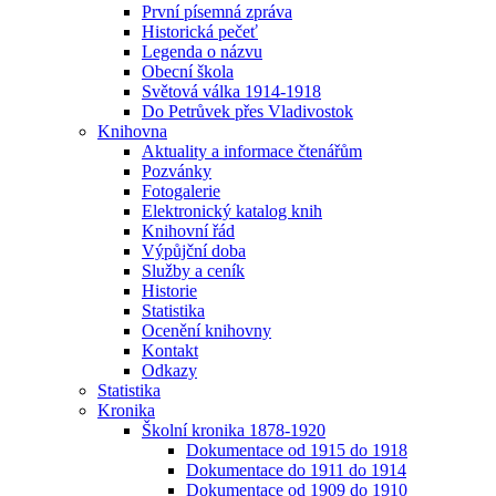
První písemná zpráva
Historická pečeť
Legenda o názvu
Obecní škola
Světová válka 1914-1918
Do Petrůvek přes Vladivostok
Knihovna
Aktuality a informace čtenářům
Pozvánky
Fotogalerie
Elektronický katalog knih
Knihovní řád
Výpůjční doba
Služby a ceník
Historie
Statistika
Ocenění knihovny
Kontakt
Odkazy
Statistika
Kronika
Školní kronika 1878-1920
Dokumentace od 1915 do 1918
Dokumentace do 1911 do 1914
Dokumentace od 1909 do 1910