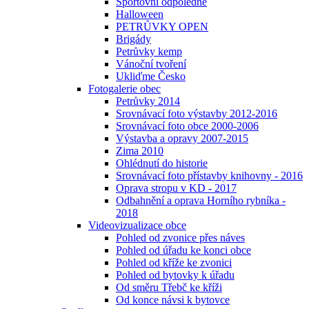
Sportovní odpoledne
Halloween
PETRŮVKY OPEN
Brigády
Petrůvky kemp
Vánoční tvoření
Ukliďme Česko
Fotogalerie obec
Petrůvky 2014
Srovnávací foto výstavby 2012-2016
Srovnávací foto obce 2000-2006
Výstavba a opravy 2007-2015
Zima 2010
Ohlédnutí do historie
Srovnávací foto přístavby knihovny - 2016
Oprava stropu v KD - 2017
Odbahnění a oprava Horního rybníka -
2018
Videovizualizace obce
Pohled od zvonice přes náves
Pohled od úřadu ke konci obce
Pohled od kříže ke zvonici
Pohled od bytovky k úřadu
Od směru Třebč ke kříži
Od konce návsi k bytovce