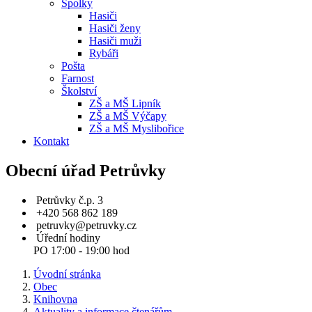
Spolky
Hasiči
Hasiči ženy
Hasiči muži
Rybáři
Pošta
Farnost
Školství
ZŠ a MŠ Lipník
ZŠ a MŠ Výčapy
ZŠ a MŠ Myslibořice
Kontakt
Obecní úřad Petrůvky
Petrůvky č.p. 3
+420 568 862 189
petruvky@petruvky.cz
Úřední hodiny
PO 17:00 - 19:00 hod
Úvodní stránka
Obec
Knihovna
Aktuality a informace čtenářům