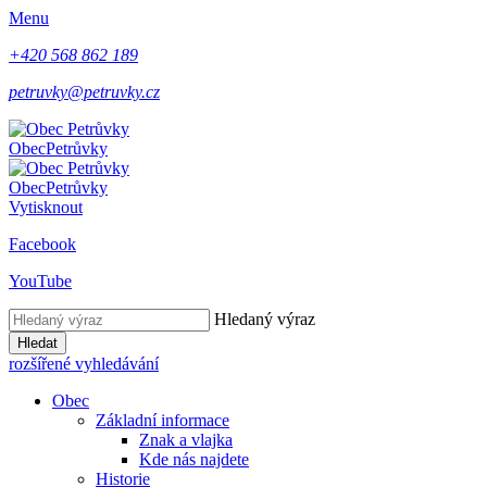
Menu
+420 568 862 189
petruvky@petruvky.cz
Obec
Petrůvky
Obec
Petrůvky
Vytisknout
Facebook
YouTube
Hledaný výraz
Hledat
rozšířené vyhledávání
Obec
Základní informace
Znak a vlajka
Kde nás najdete
Historie