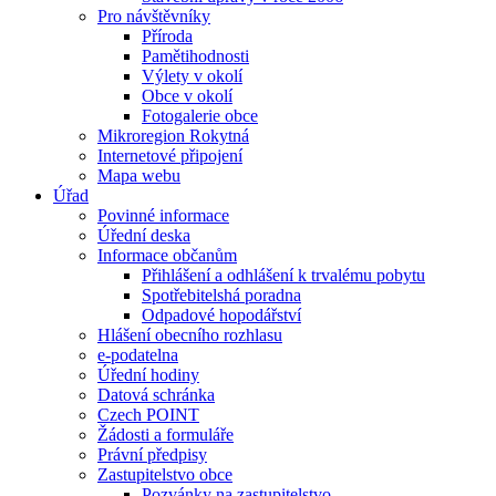
Pro návštěvníky
Příroda
Pamětihodnosti
Výlety v okolí
Obce v okolí
Fotogalerie obce
Mikroregion Rokytná
Internetové připojení
Mapa webu
Úřad
Povinné informace
Úřední deska
Informace občanům
Přihlášení a odhlášení k trvalému pobytu
Spotřebitelshá poradna
Odpadové hopodářství
Hlášení obecního rozhlasu
e-podatelna
Úřední hodiny
Datová schránka
Czech POINT
Žádosti a formuláře
Právní předpisy
Zastupitelstvo obce
Pozvánky na zastupitelstvo