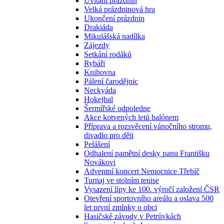
Uvítání prázdnin
Velká prázdninová hra
Ukončení prázdnin
Drakiáda
Mikulášská nadílka
Zájezdy
Setkání rodáků
Rybáři
Knihovna
Pálení čarodějnic
Neckyáda
Hokejbal
Šermířské odpoledne
Akce kotvených letů balónem
Příprava a rozsvěcení vánočního stromu,
divadlo pro děti
Pelášení
Odhalení pamětní desky panu Františku
Novákovi
Adventní koncert Nemocnice Třebíč
Turnaj ve stolním tenise
Vysazení lípy ke 100. výročí založení ČSR
Otevření sportovního areálu a oslava 500
let první zmínky o obci
Hasičské závody v Petrůvkách