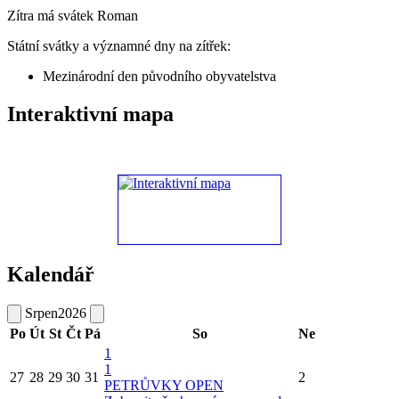
Zítra má svátek
Roman
Státní svátky a významné dny na zítřek:
Mezinárodní den původního obyvatelstva
Interaktivní mapa
Kalendář
Srpen
2026
Po
Út
St
Čt
Pá
So
Ne
1
1
27
28
29
30
31
2
PETRŮVKY OPEN