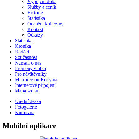
Výpůjční doba
Služby a ceník
Historie
Statistika
Ocenění knihovny
Kontakt
Odkazy
Statistika
Kronika
Rodáci
Současnost
Napsali o nás
Proměny v obci
Pro návštěvníky
Mikroregion Rokytná
Internetové připojení
Mapa webu
Úřední deska
Fotogalerie
Knihovna
Mobilní aplikace