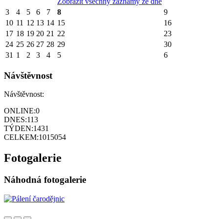
Zobrazit všechny záznamy ze dne
3
4
5
6
7
8
9
10
11
12
13
14
15
16
17
18
19
20
21
22
23
24
25
26
27
28
29
30
31
1
2
3
4
5
6
Návštěvnost
Návštěvnost:
ONLINE:
0
DNES:
113
TÝDEN:
1431
CELKEM:
1015054
Fotogalerie
Náhodná fotogalerie