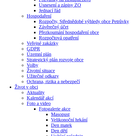
Usnesení a zápisy ZO
Jednací řád
Hospodaření
Rozpočty, Střednědobé výhledy obce Petrůvky
Závěrečný účet
Přezkoumání hospodaření obce
Rozpočtová opatření
Veřejné zakázky
GDPR
Územní plán
Strategický plán rozvoje obce
Volby
Životní situace
Užitečné odkazy
Ochrana, rizika a nebezpečí
Život v obci
Aktuality
Kalendář akcí
Foto a video
Fotogalerie akce
Masopust
Velikonoční hrkání
Den matek
Den dětí