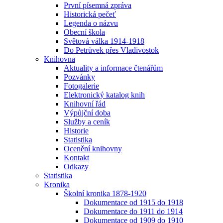
První písemná zpráva
Historická pečeť
Legenda o názvu
Obecní škola
Světová válka 1914-1918
Do Petrůvek přes Vladivostok
Knihovna
Aktuality a informace čtenářům
Pozvánky
Fotogalerie
Elektronický katalog knih
Knihovní řád
Výpůjční doba
Služby a ceník
Historie
Statistika
Ocenění knihovny
Kontakt
Odkazy
Statistika
Kronika
Školní kronika 1878-1920
Dokumentace od 1915 do 1918
Dokumentace do 1911 do 1914
Dokumentace od 1909 do 1910